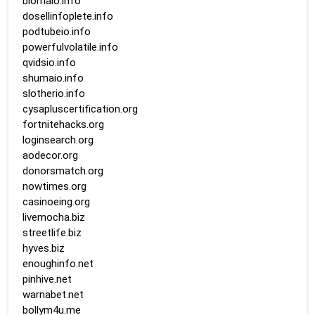
blomaio.info
dosellinfoplete.info
podtubeio.info
powerfulvolatile.info
qvidsio.info
shumaio.info
slotherio.info
cysapluscertification.org
fortnitehacks.org
loginsearch.org
aodecor.org
donorsmatch.org
nowtimes.org
casinoeing.org
livemocha.biz
streetlife.biz
hyves.biz
enoughinfo.net
pinhive.net
warnabet.net
bollym4u.me