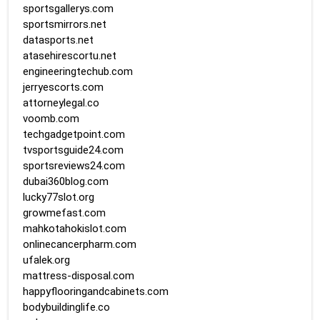
sportsgallerys.com
sportsmirrors.net
datasports.net
atasehirescortu.net
engineeringtechub.com
jerryescorts.com
attorneylegal.co
voomb.com
techgadgetpoint.com
tvsportsguide24.com
sportsreviews24.com
dubai360blog.com
lucky77slot.org
growmefast.com
mahkotahokislot.com
onlinecancerpharm.com
ufalek.org
mattress-disposal.com
happyflooringandcabinets.com
bodybuildinglife.co