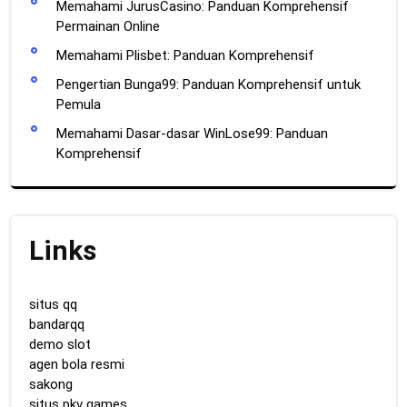
Memahami JurusCasino: Panduan Komprehensif
Permainan Online
Memahami Plisbet: Panduan Komprehensif
Pengertian Bunga99: Panduan Komprehensif untuk
Pemula
Memahami Dasar-dasar WinLose99: Panduan
Komprehensif
Links
situs qq
bandarqq
demo slot
agen bola resmi
sakong
situs pkv games