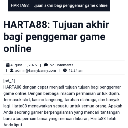
HARTA88: Tujuan akhir bagi penggemar game online
HARTA88: Tujuan akhir
bagi penggemar game
online
August 11, 2025
|
No Comments
|
admin@fannybanny.com
|
12:24 am
[ad_1]
HARTA88 dengan cepat menjadi tujuan tujuan bagi penggemar
game online. Dengan berbagai macam permainan untuk dipilih,
termasuk slot, kasino langsung, taruhan olahraga, dan banyak
lagi, Harta88 menawarkan sesuatu untuk semua orang. Apakah
Anda seorang gamer berpengalaman yang mencari tantangan
baru atau pemain biasa yang mencari hiburan, Harta88 telah
Anda liput.