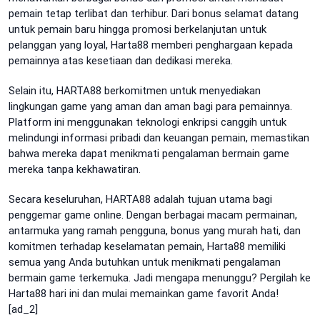
pemain tetap terlibat dan terhibur. Dari bonus selamat datang
untuk pemain baru hingga promosi berkelanjutan untuk
pelanggan yang loyal, Harta88 memberi penghargaan kepada
pemainnya atas kesetiaan dan dedikasi mereka.
Selain itu, HARTA88 berkomitmen untuk menyediakan
lingkungan game yang aman dan aman bagi para pemainnya.
Platform ini menggunakan teknologi enkripsi canggih untuk
melindungi informasi pribadi dan keuangan pemain, memastikan
bahwa mereka dapat menikmati pengalaman bermain game
mereka tanpa kekhawatiran.
Secara keseluruhan, HARTA88 adalah tujuan utama bagi
penggemar game online. Dengan berbagai macam permainan,
antarmuka yang ramah pengguna, bonus yang murah hati, dan
komitmen terhadap keselamatan pemain, Harta88 memiliki
semua yang Anda butuhkan untuk menikmati pengalaman
bermain game terkemuka. Jadi mengapa menunggu? Pergilah ke
Harta88 hari ini dan mulai memainkan game favorit Anda!
[ad_2]