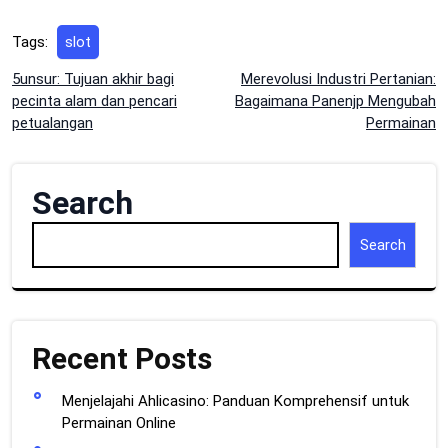
Tags:
slot
Post
5unsur: Tujuan akhir bagi
Merevolusi Industri Pertanian:
pecinta alam dan pencari
Bagaimana Panenjp Mengubah
navigation
petualangan
Permainan
Search
Search
Recent Posts
Menjelajahi Ahlicasino: Panduan Komprehensif untuk
Permainan Online