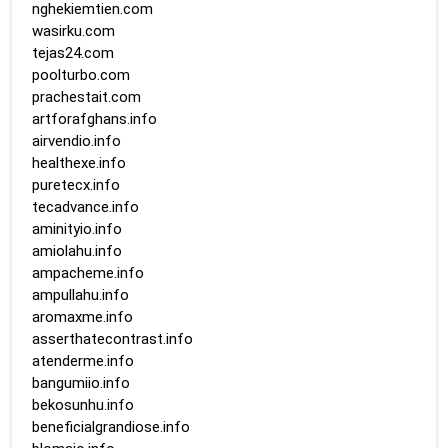
nghekiemtien.com
wasirku.com
tejas24.com
poolturbo.com
prachestait.com
artforafghans.info
airvendio.info
healthexe.info
puretecx.info
tecadvance.info
aminityio.info
amiolahu.info
ampacheme.info
ampullahu.info
aromaxme.info
asserthatecontrast.info
atenderme.info
bangumiio.info
bekosunhu.info
beneficialgrandiose.info