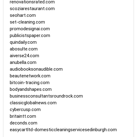
renovationsrated.com
scoziarestaurant.com
seohart.com
set-cleaning.com
promodesignai.com
publicistspaper.com
quindaily.com
abosulte.com
aiverse24.com
anubella.com
audiobooksonaudible.com
beautenetwork.com
bitcoin-tracing.com
bodyandshapes.com
businessconsultantsroundrock.com
classicglobalnews.com
cybercusp.com
britaintt.com
deconds.com
easycartltd-domesticcleaningservicesedinburgh.com