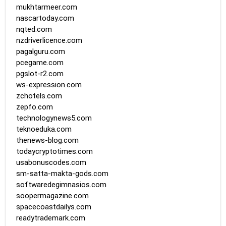
mukhtarmeer.com
nascartoday.com
nqted.com
nzdriverlicence.com
pagalguru.com
pcegame.com
pgslot-r2.com
ws-expression.com
zchotels.com
zepfo.com
technologynews5.com
teknoeduka.com
thenews-blog.com
todaycryptotimes.com
usabonuscodes.com
sm-satta-makta-gods.com
softwaredegimnasios.com
soopermagazine.com
spacecoastdailys.com
readytrademark.com