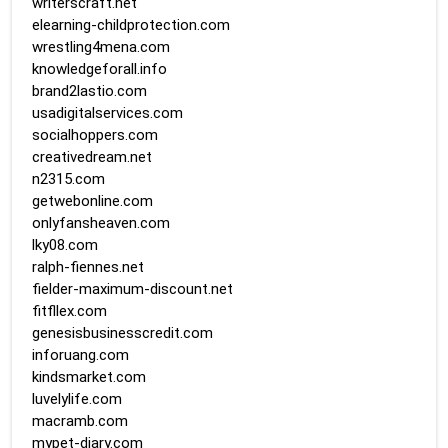
writerscraft.net
elearning-childprotection.com
wrestling4mena.com
knowledgeforall.info
brand2lastio.com
usadigitalservices.com
socialhoppers.com
creativedream.net
n2315.com
getwebonline.com
onlyfansheaven.com
lky08.com
ralph-fiennes.net
fielder-maximum-discount.net
fitfllex.com
genesisbusinesscredit.com
inforuang.com
kindsmarket.com
luvelylife.com
macramb.com
mypet-diary.com