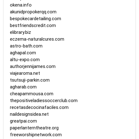
okena.info
akunidpropokerqq.com
bespokecardetailing.com
bestfriendscredit.com
elibrary.biz
eczema-naturalcures.com
astro-bath.com
aghapal.com
altu-expo.com
authorjennijames.com
viajearoma.net
tsutsuji-parkin.com
agharab.com
cheapammousa.com
thepositiveladiessoccerclub.com
recetasdecocinafaciles.com
naildesignsidea.net
greatpai.com
paperlanterntheatre.org
freeworshipnetwork.com