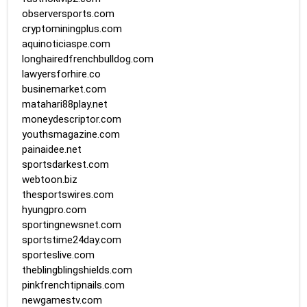
observersports.com
cryptominingplus.com
aquinoticiaspe.com
longhairedfrenchbulldog.com
lawyersforhire.co
businemarket.com
matahari88play.net
moneydescriptor.com
youthsmagazine.com
painaidee.net
sportsdarkest.com
webtoon.biz
thesportswires.com
hyungpro.com
sportingnewsnet.com
sportstime24day.com
sporteslive.com
theblingblingshields.com
pinkfrenchtipnails.com
newgamestv.com