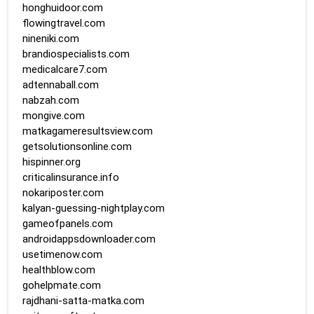
honghuidoor.com
flowingtravel.com
nineniki.com
brandiospecialists.com
medicalcare7.com
adtennaball.com
nabzah.com
mongive.com
matkagameresultsview.com
getsolutionsonline.com
hispinner.org
criticalinsurance.info
nokariposter.com
kalyan-guessing-nightplay.com
gameofpanels.com
androidappsdownloader.com
usetimenow.com
healthblow.com
gohelpmate.com
rajdhani-satta-matka.com