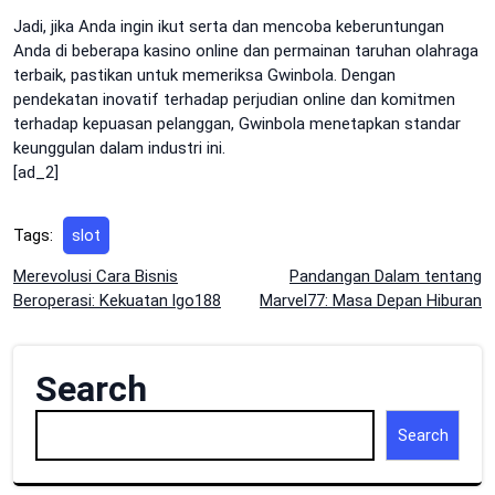
Jadi, jika Anda ingin ikut serta dan mencoba keberuntungan
Anda di beberapa kasino online dan permainan taruhan olahraga
terbaik, pastikan untuk memeriksa Gwinbola. Dengan
pendekatan inovatif terhadap perjudian online dan komitmen
terhadap kepuasan pelanggan, Gwinbola menetapkan standar
keunggulan dalam industri ini.
[ad_2]
Tags:
slot
Post
Merevolusi Cara Bisnis
Pandangan Dalam tentang
Beroperasi: Kekuatan lgo188
Marvel77: Masa Depan Hiburan
navigation
Search
Search