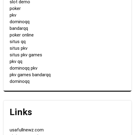
slot demo
poker
pkv
dominoqq
bandarqq
poker online
situs qq
situs pkv
situs pkv games
pkv qq
dominoqq pkv
pkv games bandarqq
dominoqq
Links
usafullnewz.com