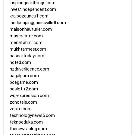
inspiringearthlings.com
investindependent.com
kralbozguncu1.com
landscapinggainesvillefl.com
maisonhauturier.com
mascreator.com
menafahmi.com
mukhtarmeer.com
nascartoday.com
nqted.com
nzdriverlicence.com
pagalguru.com
pcegame.com
pgslot-r2.com
ws-expression.com
zchotels.com
zepfo.com
technologynews5.com
teknoeduka.com
thenews-blog.com