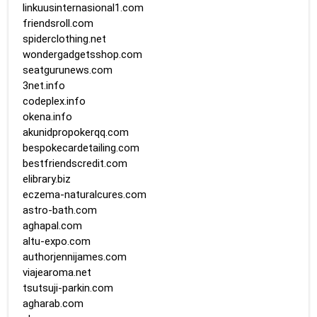
linkuusinternasional1.com
friendsroll.com
spiderclothing.net
wondergadgetsshop.com
seatgurunews.com
3net.info
codeplex.info
okena.info
akunidpropokerqq.com
bespokecardetailing.com
bestfriendscredit.com
elibrary.biz
eczema-naturalcures.com
astro-bath.com
aghapal.com
altu-expo.com
authorjennijames.com
viajearoma.net
tsutsuji-parkin.com
agharab.com