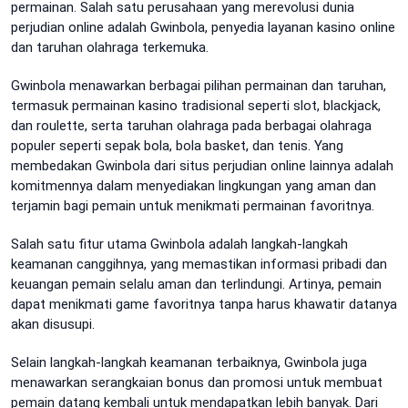
permainan. Salah satu perusahaan yang merevolusi dunia
perjudian online adalah Gwinbola, penyedia layanan kasino online
dan taruhan olahraga terkemuka.
Gwinbola menawarkan berbagai pilihan permainan dan taruhan,
termasuk permainan kasino tradisional seperti slot, blackjack,
dan roulette, serta taruhan olahraga pada berbagai olahraga
populer seperti sepak bola, bola basket, dan tenis. Yang
membedakan Gwinbola dari situs perjudian online lainnya adalah
komitmennya dalam menyediakan lingkungan yang aman dan
terjamin bagi pemain untuk menikmati permainan favoritnya.
Salah satu fitur utama Gwinbola adalah langkah-langkah
keamanan canggihnya, yang memastikan informasi pribadi dan
keuangan pemain selalu aman dan terlindungi. Artinya, pemain
dapat menikmati game favoritnya tanpa harus khawatir datanya
akan disusupi.
Selain langkah-langkah keamanan terbaiknya, Gwinbola juga
menawarkan serangkaian bonus dan promosi untuk membuat
pemain datang kembali untuk mendapatkan lebih banyak. Dari