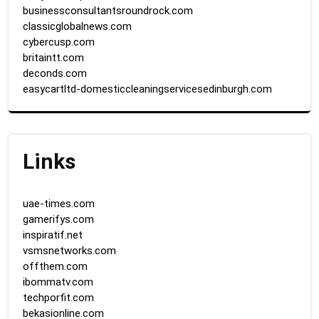
businessconsultantsroundrock.com
classicglobalnews.com
cybercusp.com
britaintt.com
deconds.com
easycartltd-domesticcleaningservicesedinburgh.com
Links
uae-times.com
gamerifys.com
inspiratif.net
vsmsnetworks.com
offthem.com
ibommatv.com
techporfit.com
bekasionline.com