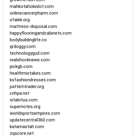
mahkotahokislot.com
onlinecancerpharm.com
ufalek.org
mattress-disposal.com
happyflooringandcabinets.com
bodybuildinglife.co
qrdoggy.com
technologygud.com
realshocknews.com
pickgb.com
healthmistakes.com
ksfashiondresses.com
patterntrader.org
cnhpa.net
sitalotus.com
supernotes.org
worldsportsempires.com
updatecentral360.com
katamastah.com
zqscore.net