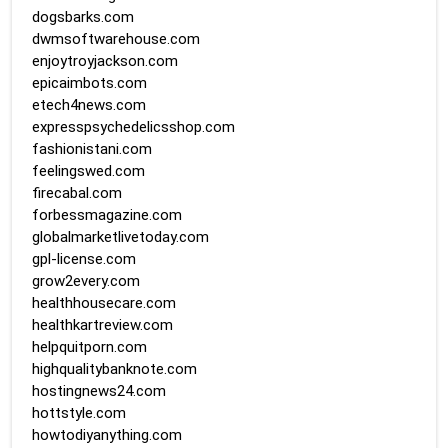
dogsbarks.com
dwmsoftwarehouse.com
enjoytroyjackson.com
epicaimbots.com
etech4news.com
expresspsychedelicsshop.com
fashionistani.com
feelingswed.com
firecabal.com
forbessmagazine.com
globalmarketlivetoday.com
gpl-license.com
grow2every.com
healthhousecare.com
healthkartreview.com
helpquitporn.com
highqualitybanknote.com
hostingnews24.com
hottstyle.com
howtodiyanything.com