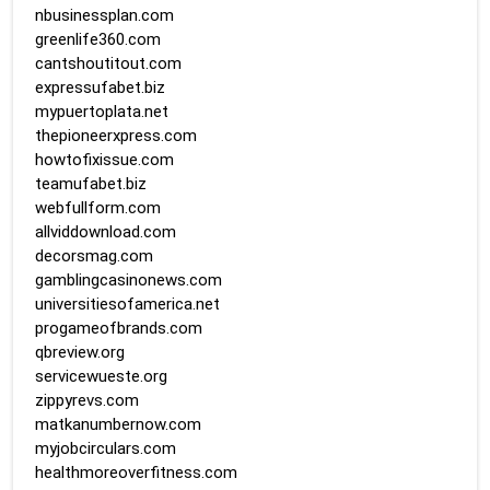
nbusinessplan.com
greenlife360.com
cantshoutitout.com
expressufabet.biz
mypuertoplata.net
thepioneerxpress.com
howtofixissue.com
teamufabet.biz
webfullform.com
allviddownload.com
decorsmag.com
gamblingcasinonews.com
universitiesofamerica.net
progameofbrands.com
qbreview.org
servicewueste.org
zippyrevs.com
matkanumbernow.com
myjobcirculars.com
healthmoreoverfitness.com