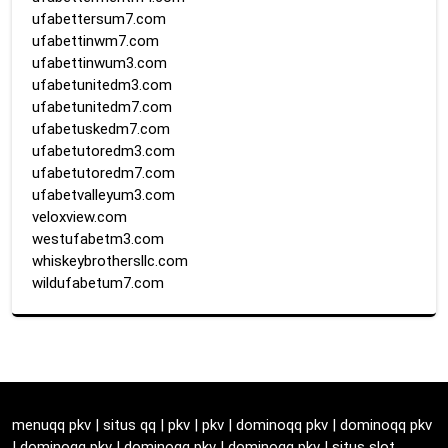
ufabettersum7.com
ufabettinwm7.com
ufabettinwum3.com
ufabetunitedm3.com
ufabetunitedm7.com
ufabetuskedm7.com
ufabetutoredm3.com
ufabetutoredm7.com
ufabetvalleyum3.com
veloxview.com
westufabetm3.com
whiskeybrothersllc.com
wildufabetum7.com
menuqq pkv
|
situs qq
|
pkv
|
pkv
|
dominoqq pkv
|
dominoqq pkv
|
dominoqq pkv
|
dominoqq pkv
|
dominoqq pkv
|
situs slot