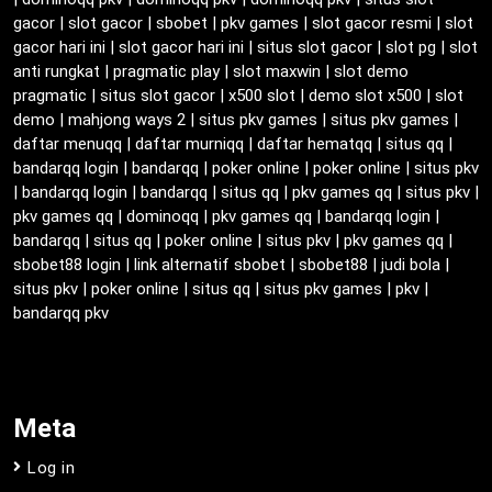
gacor
|
slot gacor
|
sbobet
|
pkv games
|
slot gacor resmi
|
slot
gacor hari ini
|
slot gacor hari ini
|
situs slot gacor
|
slot pg
|
slot
anti rungkat
|
pragmatic play
|
slot maxwin
|
slot demo
pragmatic
|
situs slot gacor
|
x500 slot
|
demo slot x500
|
slot
demo
|
mahjong ways 2
|
situs pkv games
|
situs pkv games
|
daftar menuqq
|
daftar murniqq
|
daftar hematqq
|
situs qq
|
bandarqq login
|
bandarqq
|
poker online
|
poker online
|
situs pkv
|
bandarqq login
|
bandarqq
|
situs qq
|
pkv games qq
|
situs pkv
|
pkv games qq
|
dominoqq
|
pkv games qq
|
bandarqq login
|
bandarqq
|
situs qq
|
poker online
|
situs pkv
|
pkv games qq
|
sbobet88 login
|
link alternatif sbobet
|
sbobet88
|
judi bola
|
situs pkv
|
poker online
|
situs qq
|
situs pkv games
|
pkv
|
bandarqq pkv
Meta
Log in