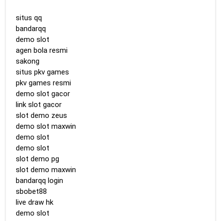
situs qq
bandarqq
demo slot
agen bola resmi
sakong
situs pkv games
pkv games resmi
demo slot gacor
link slot gacor
slot demo zeus
demo slot maxwin
demo slot
demo slot
slot demo pg
slot demo maxwin
bandarqq login
sbobet88
live draw hk
demo slot