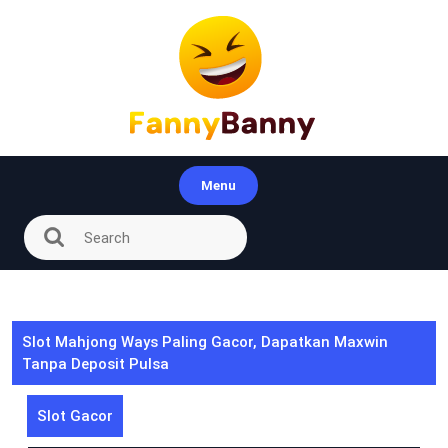
Skip
to
content
Menu
Slot Mahjong Ways Paling Gacor, Dapatkan Maxwin
Tanpa Deposit Pulsa
Slot Gacor