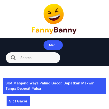
Skip
to
content
Menu
Slot Mahjong Ways Paling Gacor, Dapatkan Maxwin
Tanpa Deposit Pulsa
Slot Gacor