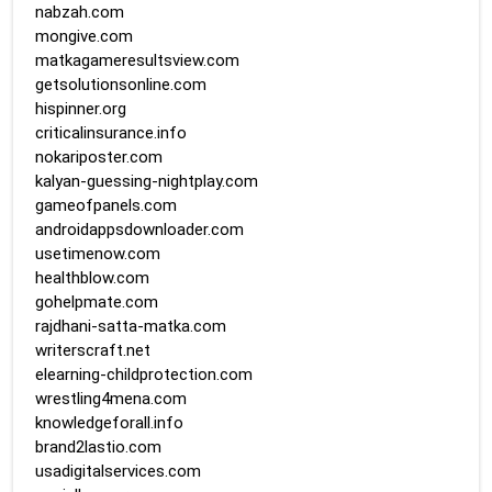
nabzah.com
mongive.com
matkagameresultsview.com
getsolutionsonline.com
hispinner.org
criticalinsurance.info
nokariposter.com
kalyan-guessing-nightplay.com
gameofpanels.com
androidappsdownloader.com
usetimenow.com
healthblow.com
gohelpmate.com
rajdhani-satta-matka.com
writerscraft.net
elearning-childprotection.com
wrestling4mena.com
knowledgeforall.info
brand2lastio.com
usadigitalservices.com