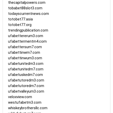
thecapitalpowers.com
tobabet88slot3.com
todayscurrentnews.com
totobet77.asia
totobet77.org
trendingpublication.com
ufabettererum3.com
ufabettermentm4.com
ufabettersum7.com
ufabettinwm7.com
ufabettinwum3.com
ufabetunitedm3.com
ufabetunitedm7.com
ufabetuskedm7.com
ufabetutoredm3.com
ufabetutoredm7.com
ufabetvalleyum3.com
veloxview.com
westufabetm3.com
whiskeybrothersllc.com