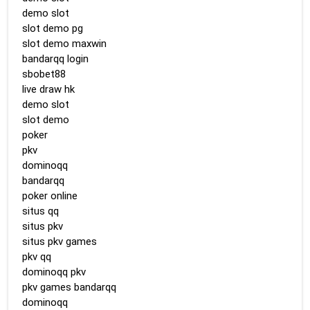
demo slot
slot demo pg
slot demo maxwin
bandarqq login
sbobet88
live draw hk
demo slot
slot demo
poker
pkv
dominoqq
bandarqq
poker online
situs qq
situs pkv
situs pkv games
pkv qq
dominoqq pkv
pkv games bandarqq
dominoqq