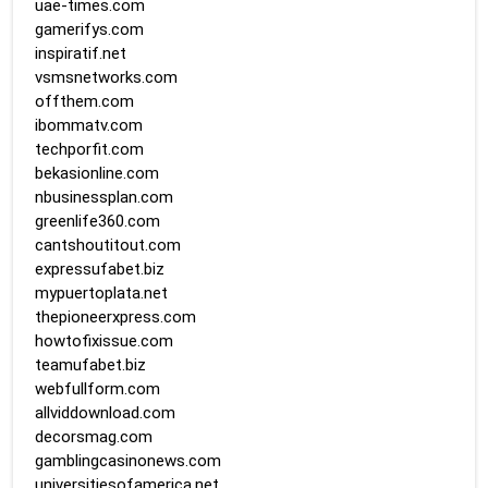
uae-times.com
gamerifys.com
inspiratif.net
vsmsnetworks.com
offthem.com
ibommatv.com
techporfit.com
bekasionline.com
nbusinessplan.com
greenlife360.com
cantshoutitout.com
expressufabet.biz
mypuertoplata.net
thepioneerxpress.com
howtofixissue.com
teamufabet.biz
webfullform.com
allviddownload.com
decorsmag.com
gamblingcasinonews.com
universitiesofamerica.net