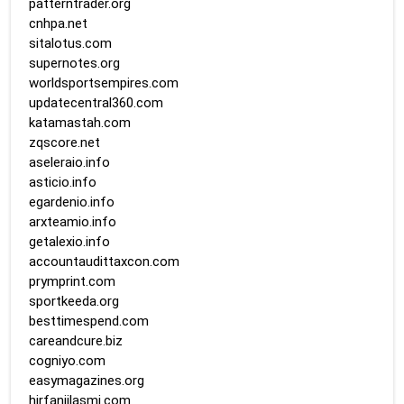
patterntrader.org
cnhpa.net
sitalotus.com
supernotes.org
worldsportsempires.com
updatecentral360.com
katamastah.com
zqscore.net
aseleraio.info
asticio.info
egardenio.info
arxteamio.info
getalexio.info
accountaudittaxcon.com
prymprint.com
sportkeeda.org
besttimespend.com
careandcure.biz
cogniyo.com
easymagazines.org
hirfanjilasmi.com