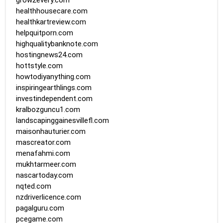
grow2every.com
healthhousecare.com
healthkartreview.com
helpquitporn.com
highqualitybanknote.com
hostingnews24.com
hottstyle.com
howtodiyanything.com
inspiringearthlings.com
investindependent.com
kralbozguncu1.com
landscapinggainesvillefl.com
maisonhauturier.com
mascreator.com
menafahmi.com
mukhtarmeer.com
nascartoday.com
nqted.com
nzdriverlicence.com
pagalguru.com
pcegame.com