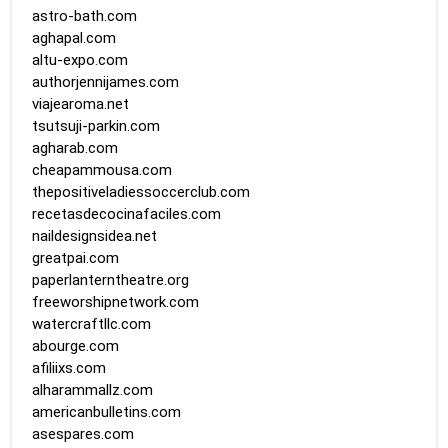
astro-bath.com
aghapal.com
altu-expo.com
authorjennijames.com
viajearoma.net
tsutsuji-parkin.com
agharab.com
cheapammousa.com
thepositiveladiessoccerclub.com
recetasdecocinafaciles.com
naildesignsidea.net
greatpai.com
paperlanterntheatre.org
freeworshipnetwork.com
watercraftllc.com
abourge.com
afiliixs.com
alharammallz.com
americanbulletins.com
asespares.com