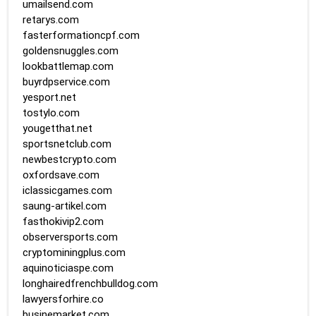
umailsend.com
retarys.com
fasterformationcpf.com
goldensnuggles.com
lookbattlemap.com
buyrdpservice.com
yesport.net
tostylo.com
yougetthat.net
sportsnetclub.com
newbestcrypto.com
oxfordsave.com
iclassicgames.com
saung-artikel.com
fasthokivip2.com
observersports.com
cryptominingplus.com
aquinoticiaspe.com
longhairedfrenchbulldog.com
lawyersforhire.co
businemarket.com