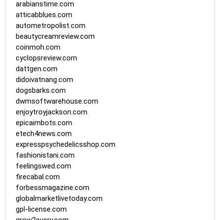
arabianstime.com
atticabblues.com
autometropolist.com
beautycreamreview.com
coinmoh.com
cyclopsreview.com
dattgen.com
didoivatnang.com
dogsbarks.com
dwmsoftwarehouse.com
enjoytroyjackson.com
epicaimbots.com
etech4news.com
expresspsychedelicsshop.com
fashionistani.com
feelingswed.com
firecabal.com
forbessmagazine.com
globalmarketlivetoday.com
gpl-license.com