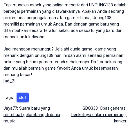
Tapi mungkin aspek yang paling menarik dari UNTUNG138 adalah
berbagai permainan yang ditawarkannya. Apakah Anda seorang
profesional berpengalaman atau gamer biasa, Unung138
memiliki permainan untuk Anda. Dan dengan game baru yang
ditambahkan secara teratur, selalu ada sesuatu yang baru dan
menarik untuk dicoba.
Jadi mengapa menunggu? Jelajahi dunia game -game yang
menarik dengan unung138 hari ini dan alami sensasi permainan
online yang belum pernah terjadi sebelumnya. Daftar sekarang
dan mulailah bermain game favorit Anda untuk kesempatan
menang besar!
[ad_2]
Tags:
slot
Post
Jaya77: Suara baru yang
GBO338: Obat generasi
membuat gelombang di dunia
berikutnya dalam memerangi
navigation
musik
kanker