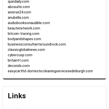
quindaily.com
abosulte.com
aiverse24.com
anubella.com
audiobooksonaudible.com
beautenetwork.com
bitcoin-tracing.com
bodyandshapes.com
businessconsultantsroundrock.com
classicglobalnews.com
cybercusp.com
britaintt.com
deconds.com
easycartltd-domesticcleaningservicesedinburgh.com
Links