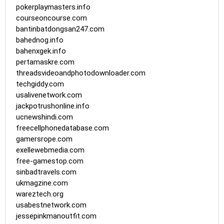
pokerplaymasters.info
courseoncourse.com
bantinbatdongsan247.com
bahednog.info
bahenxgek.info
pertamaskre.com
threadsvideoandphotodownloader.com
techgiddy.com
usalivenetwork.com
jackpotrushonline.info
ucnewshindi.com
freecellphonedatabase.com
gamersrope.com
exellewebmedia.com
free-gamestop.com
sinbadtravels.com
ukmagzine.com
wareztech.org
usabestnetwork.com
jessepinkmanoutfit.com