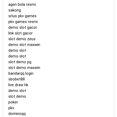
agen bola resmi
sakong
situs pkv games
pkv games resmi
demo slot gacor
link slot gacor
slot demo zeus
demo slot maxwin
demo slot
demo slot
slot demo pg
slot demo maxwin
bandarqq login
sbobet88
live draw hk
demo slot
slot demo
poker
pkv
dominoqq