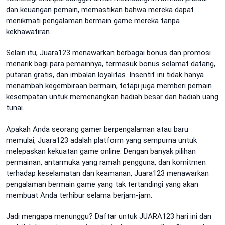
dan keuangan pemain, memastikan bahwa mereka dapat
menikmati pengalaman bermain game mereka tanpa
kekhawatiran.
Selain itu, Juara123 menawarkan berbagai bonus dan promosi
menarik bagi para pemainnya, termasuk bonus selamat datang,
putaran gratis, dan imbalan loyalitas. Insentif ini tidak hanya
menambah kegembiraan bermain, tetapi juga memberi pemain
kesempatan untuk memenangkan hadiah besar dan hadiah uang
tunai.
Apakah Anda seorang gamer berpengalaman atau baru
memulai, Juara123 adalah platform yang sempurna untuk
melepaskan kekuatan game online. Dengan banyak pilihan
permainan, antarmuka yang ramah pengguna, dan komitmen
terhadap keselamatan dan keamanan, Juara123 menawarkan
pengalaman bermain game yang tak tertandingi yang akan
membuat Anda terhibur selama berjam-jam.
Jadi mengapa menunggu? Daftar untuk JUARA123 hari ini dan