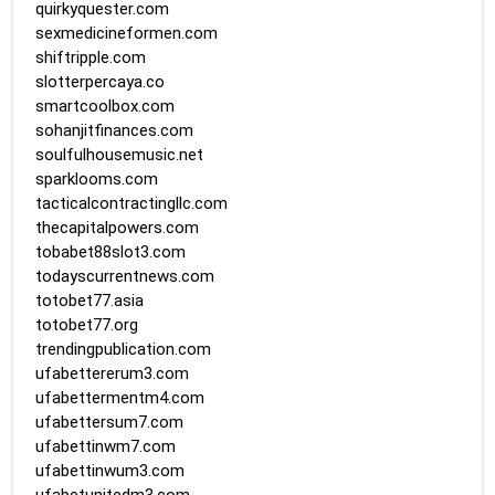
quirkyquester.com
sexmedicineformen.com
shiftripple.com
slotterpercaya.co
smartcoolbox.com
sohanjitfinances.com
soulfulhousemusic.net
sparklooms.com
tacticalcontractingllc.com
thecapitalpowers.com
tobabet88slot3.com
todayscurrentnews.com
totobet77.asia
totobet77.org
trendingpublication.com
ufabettererum3.com
ufabettermentm4.com
ufabettersum7.com
ufabettinwm7.com
ufabettinwum3.com