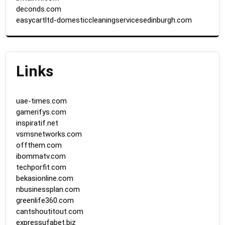
deconds.com
easycartltd-domesticcleaningservicesedinburgh.com
Links
uae-times.com
gamerifys.com
inspiratif.net
vsmsnetworks.com
offthem.com
ibommatv.com
techporfit.com
bekasionline.com
nbusinessplan.com
greenlife360.com
cantshoutitout.com
expressufabet.biz