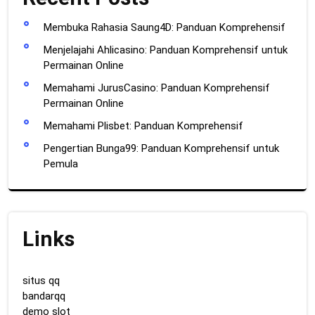
Membuka Rahasia Saung4D: Panduan Komprehensif
Menjelajahi Ahlicasino: Panduan Komprehensif untuk
Permainan Online
Memahami JurusCasino: Panduan Komprehensif
Permainan Online
Memahami Plisbet: Panduan Komprehensif
Pengertian Bunga99: Panduan Komprehensif untuk
Pemula
Links
situs qq
bandarqq
demo slot