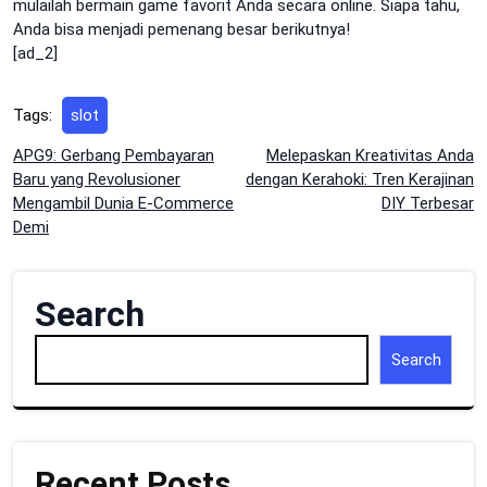
mulailah bermain game favorit Anda secara online. Siapa tahu,
Anda bisa menjadi pemenang besar berikutnya!
[ad_2]
Tags:
slot
Post
APG9: Gerbang Pembayaran
Melepaskan Kreativitas Anda
Baru yang Revolusioner
dengan Kerahoki: Tren Kerajinan
navigation
Mengambil Dunia E-Commerce
DIY Terbesar
Demi
Search
Search
Recent Posts