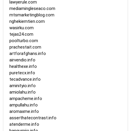
lawyerule.com
mediamingleseaco.com
mtsmarketingblog.com
nghekiemtien.com
wasirku.com
tejas24.com
poolturbo.com
prachestait.com
artforafghans.info
airvendio.info
healthexe.info
puretecx.info
tecadvance.info
aminityio.info
amiolahu.info
ampacheme.info
ampullahu.info
aromaxme.info
asserthatecontrast.info
atenderme.info
bangumiio.info