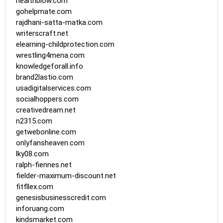
healthblow.com
gohelpmate.com
rajdhani-satta-matka.com
writerscraft.net
elearning-childprotection.com
wrestling4mena.com
knowledgeforall.info
brand2lastio.com
usadigitalservices.com
socialhoppers.com
creativedream.net
n2315.com
getwebonline.com
onlyfansheaven.com
lky08.com
ralph-fiennes.net
fielder-maximum-discount.net
fitfllex.com
genesisbusinesscredit.com
inforuang.com
kindsmarket.com