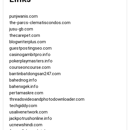
punjwanis.com
the-parcs-clematiscondos.com
jusu-gb.com
thecarepet.com
blogwriterplus.com
guestpostingseo.com
casinogambitpro.info
pokerplaymasters.info
courseoncourse.com
bantinbatdongsan247.com
bahednog.info
bahenxgek.info
pertamaskre.com
threadsvideoandphotodownloader.com
techgiddy.com
usalivenetwork.com
jackpotrushonline.info
ucnewshindi.com