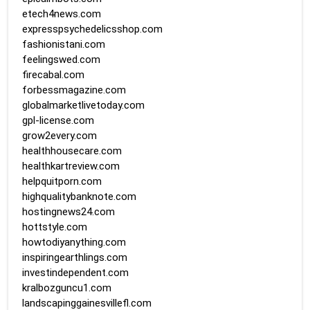
etech4news.com
expresspsychedelicsshop.com
fashionistani.com
feelingswed.com
firecabal.com
forbessmagazine.com
globalmarketlivetoday.com
gpl-license.com
grow2every.com
healthhousecare.com
healthkartreview.com
helpquitporn.com
highqualitybanknote.com
hostingnews24.com
hottstyle.com
howtodiyanything.com
inspiringearthlings.com
investindependent.com
kralbozguncu1.com
landscapinggainesvillefl.com