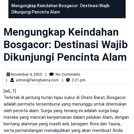
Mengungkap Keindahan Bosgacor: Destinasi Wajib
Dikunjungi Pencinta Alam
Mengungkap Keindahan
Bosgacor: Destinasi Wajib
Dikunjungi Pencinta Alam
November 4, 2025
|
No Comments
|
admin@fannybanny.com
|
2:21 pm
[ad_1]
Terletak di jantung hutan hijau subur di Ghats Barat, Bosgacor
adalah permata tersembunyi yang menunggu untuk ditemukan
oleh pecinta alam. Surga yang tenang ini adalah surga bagi
mereka yang mencari kenyamanan dalam pelukan Alam, dengan
bentang alamnya yang masih asli, beragam flora dan fauna,
serta pemandangan menakjubkan yang akan membuat Anda