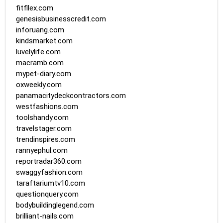
fitfllex.com
genesisbusinesscredit.com
inforuang.com
kindsmarket.com
luvelylife.com
macramb.com
mypet-diary.com
oxweekly.com
panamacitydeckcontractors.com
westfashions.com
toolshandy.com
travelstager.com
trendinspires.com
rannyephul.com
reportradar360.com
swaggyfashion.com
taraftariumtv10.com
questionquery.com
bodybuildinglegend.com
brilliant-nails.com