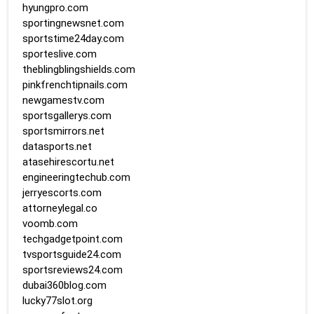
hyungpro.com
sportingnewsnet.com
sportstime24day.com
sporteslive.com
theblingblingshields.com
pinkfrenchtipnails.com
newgamestv.com
sportsgallerys.com
sportsmirrors.net
datasports.net
atasehirescortu.net
engineeringtechub.com
jerryescorts.com
attorneylegal.co
voomb.com
techgadgetpoint.com
tvsportsguide24.com
sportsreviews24.com
dubai360blog.com
lucky77slot.org