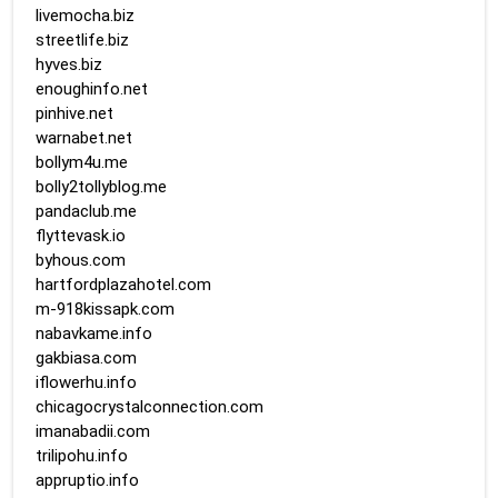
livemocha.biz
streetlife.biz
hyves.biz
enoughinfo.net
pinhive.net
warnabet.net
bollym4u.me
bolly2tollyblog.me
pandaclub.me
flyttevask.io
byhous.com
hartfordplazahotel.com
m-918kissapk.com
nabavkame.info
gakbiasa.com
iflowerhu.info
chicagocrystalconnection.com
imanabadii.com
trilipohu.info
appruptio.info