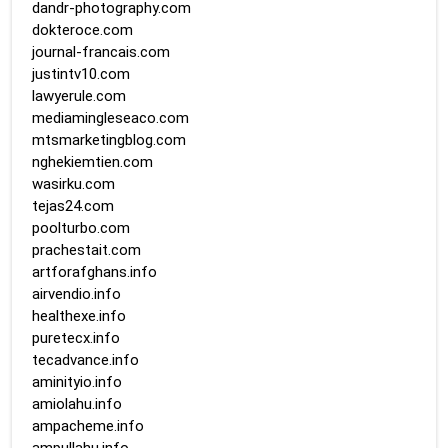
dandr-photography.com
dokteroce.com
journal-francais.com
justintv10.com
lawyerule.com
mediamingleseaco.com
mtsmarketingblog.com
nghekiemtien.com
wasirku.com
tejas24.com
poolturbo.com
prachestait.com
artforafghans.info
airvendio.info
healthexe.info
puretecx.info
tecadvance.info
aminityio.info
amiolahu.info
ampacheme.info