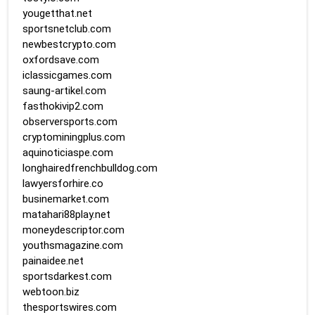
yougetthat.net
sportsnetclub.com
newbestcrypto.com
oxfordsave.com
iclassicgames.com
saung-artikel.com
fasthokivip2.com
observersports.com
cryptominingplus.com
aquinoticiaspe.com
longhairedfrenchbulldog.com
lawyersforhire.co
businemarket.com
matahari88play.net
moneydescriptor.com
youthsmagazine.com
painaidee.net
sportsdarkest.com
webtoon.biz
thesportswires.com