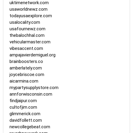
uktimenetwork.com
usaworldnewz.com
todayusaexplore.com
usalocality.com
usafournewz.com
thebalochhal.com
vehicularmaster.com
vibesaccent.com
ampajavierdemiguel.org
brainboosters.co
amberlately.com
joycebriscoe.com
aicarmina.com
mypartysupplystore.com
annforwisconsin.com
findjaipur.com
cultofjim.com
glimmerick.com
davidfollett.com
newcollegebeat.com