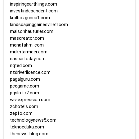
inspiringearthlings.com
investindependent.com
kralbozguncu1.com
landscapinggainesvillefl.com
maisonhauturier.com
mascreator.com
menafahmi.com
mukhtarmeer.com
nascartoday.com
nqted.com
nzdriverlicence.com
pagalguru.com
pcegame.com
pgslot-r2.com
ws-expression.com
zchotels.com
zepfo.com
technologynews5.com
teknoeduka.com
thenews-blog.com