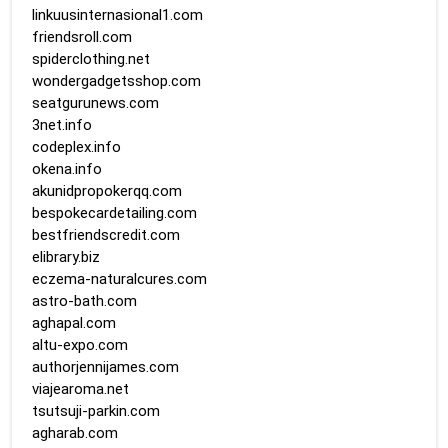
linkuusinternasional1.com
friendsroll.com
spiderclothing.net
wondergadgetsshop.com
seatgurunews.com
3net.info
codeplex.info
okena.info
akunidpropokerqq.com
bespokecardetailing.com
bestfriendscredit.com
elibrary.biz
eczema-naturalcures.com
astro-bath.com
aghapal.com
altu-expo.com
authorjennijames.com
viajearoma.net
tsutsuji-parkin.com
agharab.com