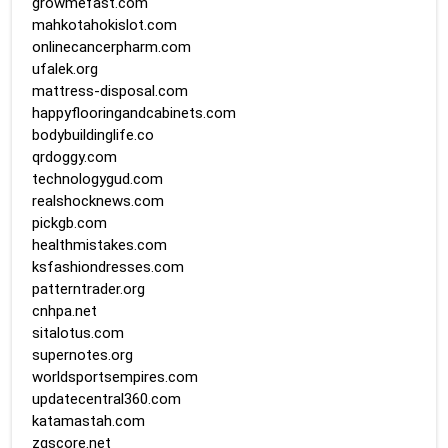
growmefast.com
mahkotahokislot.com
onlinecancerpharm.com
ufalek.org
mattress-disposal.com
happyflooringandcabinets.com
bodybuildinglife.co
qrdoggy.com
technologygud.com
realshocknews.com
pickgb.com
healthmistakes.com
ksfashiondresses.com
patterntrader.org
cnhpa.net
sitalotus.com
supernotes.org
worldsportsempires.com
updatecentral360.com
katamastah.com
zqscore.net