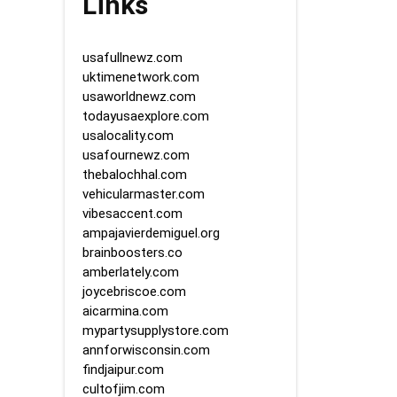
Links
usafullnewz.com
uktimenetwork.com
usaworldnewz.com
todayusaexplore.com
usalocality.com
usafournewz.com
thebalochhal.com
vehicularmaster.com
vibesaccent.com
ampajavierdemiguel.org
brainboosters.co
amberlately.com
joycebriscoe.com
aicarmina.com
mypartysupplystore.com
annforwisconsin.com
findjaipur.com
cultofjim.com