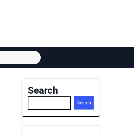
Search
Search