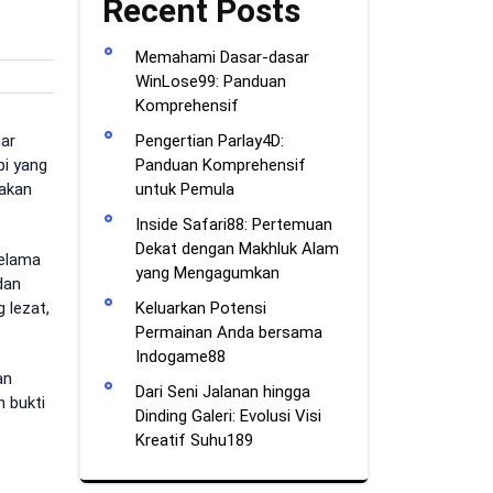
Recent Posts
Memahami Dasar-dasar
WinLose99: Panduan
Komprehensif
ar
Pengertian Parlay4D:
bi yang
Panduan Komprehensif
pakan
untuk Pemula
Inside Safari88: Pertemuan
Dekat dengan Makhluk Alam
Selama
yang Mengagumkan
dan
 lezat,
Keluarkan Potensi
Permainan Anda bersama
Indogame88
an
Dari Seni Jalanan hingga
n bukti
Dinding Galeri: Evolusi Visi
Kreatif Suhu189