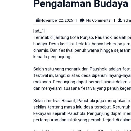
Pengalaman Budaya
November 22, 2025
|
No Comments
|
adm
[ad_1]
Terletak di jantung kota Punjab, Paushoki adala
budaya. Desa kecil ini, terletak hanya beberapa ja
dinamis. Dari festival penuh warna hingga sejara
kepada pengunjung.
Salah satu yang menarik dari Paushoki adalah fe
festival ini, langit di atas desa dipenuhi layang-l
makanan. Pengunjung dapat berpartisipasi dalam k
dan menyelami suasana festival yang penuh kegem
Selain festival Basant, Paushoki juga merupakan
sekilas tentang masa lalu desa tersebut. Reruntuh
kekayaan sejarah Paushoki. Pengunjung dapat me
pertempuran dan intrik yang pernah terjadi di dal