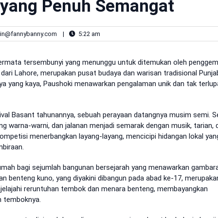
 yang Penuh Semangat
in@fannybanny.com
|
5:22 am
h permata tersembunyi yang menunggu untuk ditemukan oleh penggem
m dari Lahore, merupakan pusat budaya dan warisan tradisional Punja
hnya yang kaya, Paushoki menawarkan pengalaman unik dan tak terlu
stival Basant tahunannya, sebuah perayaan datangnya musim semi. 
ayang warna-warni, dan jalanan menjadi semarak dengan musik, tarian, 
ompetisi menerbangkan layang-layang, mencicipi hidangan lokal yang
biraan.
 rumah bagi sejumlah bangunan bersejarah yang menawarkan gambar
an benteng kuno, yang diyakini dibangun pada abad ke-17, merupaka
njelajahi reruntuhan tembok dan menara benteng, membayangkan
am temboknya.