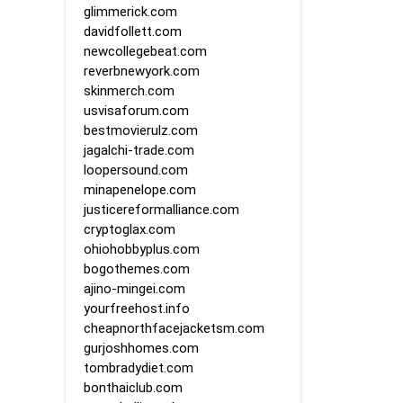
glimmerick.com
davidfollett.com
newcollegebeat.com
reverbnewyork.com
skinmerch.com
usvisaforum.com
bestmovierulz.com
jagalchi-trade.com
loopersound.com
minapenelope.com
justicereformalliance.com
cryptoglax.com
ohiohobbyplus.com
bogothemes.com
ajino-mingei.com
yourfreehost.info
cheapnorthfacejacketsm.com
gurjoshhomes.com
tombradydiet.com
bonthaiclub.com