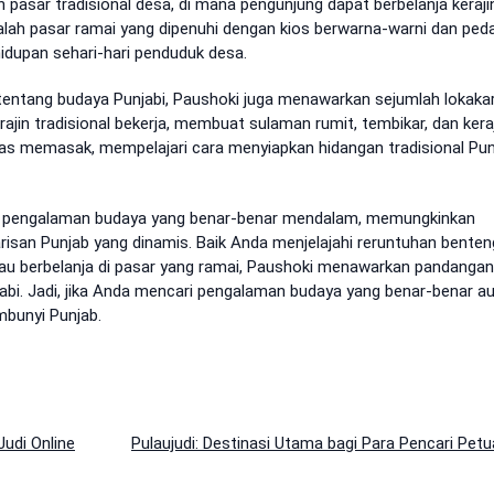
ah pasar tradisional desa, di mana pengunjung dapat berbelanja keraj
 adalah pasar ramai yang dipenuhi dengan kios berwarna-warni dan pe
dupan sehari-hari penduduk desa.
t tentang budaya Punjabi, Paushoki juga menawarkan sejumlah lokaka
jin tradisional bekerja, membuat sulaman rumit, tembikar, dan kera
elas memasak, mempelajari cara menyiapkan hidangan tradisional Pun
ah pengalaman budaya yang benar-benar mendalam, memungkinkan
risan Punjab yang dinamis. Baik Anda menjelajahi reruntuhan benten
tau berbelanja di pasar yang ramai, Paushoki menawarkan pandangan
bi. Jadi, jika Anda mencari pengalaman budaya yang benar-benar au
bunyi Punjab.
udi Online
Pulaujudi: Destinasi Utama bagi Para Pencari Pet