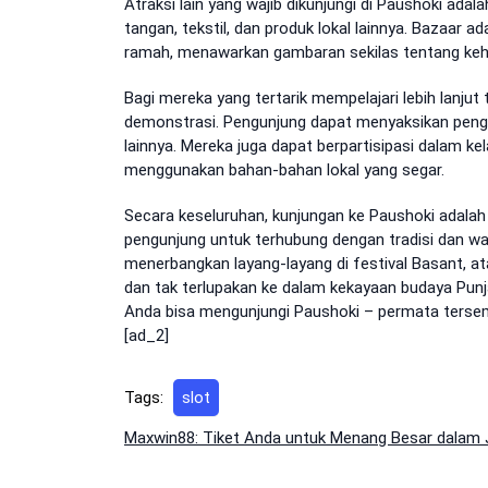
Atraksi lain yang wajib dikunjungi di Paushoki adal
tangan, tekstil, dan produk lokal lainnya. Bazaar
ramah, menawarkan gambaran sekilas tentang kehi
Bagi mereka yang tertarik mempelajari lebih lanju
demonstrasi. Pengunjung dapat menyaksikan pengra
lainnya. Mereka juga dapat berpartisipasi dalam k
menggunakan bahan-bahan lokal yang segar.
Secara keseluruhan, kunjungan ke Paushoki adal
pengunjung untuk terhubung dengan tradisi dan wa
menerbangkan layang-layang di festival Basant, a
dan tak terlupakan ke dalam kekayaan budaya Punja
Anda bisa mengunjungi Paushoki – permata tersem
[ad_2]
Tags:
slot
Post
Maxwin88: Tiket Anda untuk Menang Besar dalam J
navigation