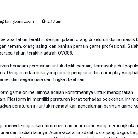
n@fannybanny.com
|
2:17 am
rapa tahun terakhir, dengan jutaan orang di seluruh dunia masuk 
gan teman, orang asing, dan bahkan pemain game profesional. Sala
erapa tahun terakhir adalah OVO88.
an beragam permainan untuk dipilih pemain, termasuk judul popule
gends. Dengan antarmuka yang ramah pengguna dan gameplay yang hal
mer dari segala usia dan tingkat keahlian.
form game online lainnya adalah komitmennya untuk menciptakan
 Platform ini memiliki peraturan ketat terhadap pelecehan, intimid
gakkan peraturan ini untuk memastikan pengalaman bermain game y
ga menyelenggarakan turnamen dan acara rutin yang memungkinkan
ai dan hadiah lainnya. Acara-acara ini adalah cara yang bagus bag