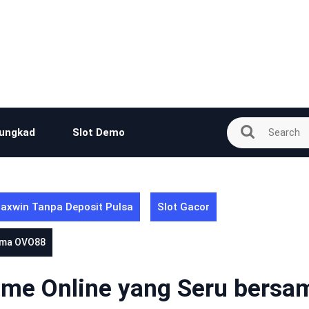
Rungkad
Slot Demo
Maxwin Tanpa Deposit Pulsa
Slot Gacor
sama OVO88
ame Online yang Seru bersa