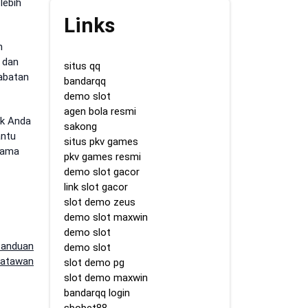
lebih
Links
n
 dan
situs qq
abatan
bandarqq
demo slot
agen bola resmi
ik Anda
sakong
antu
situs pkv games
sama
pkv games resmi
demo slot gacor
link slot gacor
slot demo zeus
demo slot maxwin
demo slot
Panduan
demo slot
satawan
slot demo pg
slot demo maxwin
bandarqq login