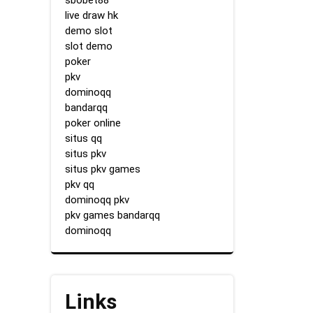
sbobet88
live draw hk
demo slot
slot demo
poker
pkv
dominoqq
bandarqq
poker online
situs qq
situs pkv
situs pkv games
pkv qq
dominoqq pkv
pkv games bandarqq
dominoqq
Links