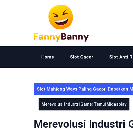
Skip
to
content
Home
Slot Gacor
Slot Anti 
Slot Mahjong Ways Paling Gacor, Dapatkan 
Merevolusi Industri Game: Temui Midasplay
Merevolusi Industri