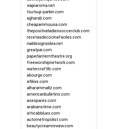
viajearoma.net
tsutsuji-parkin.com
agharab.com
cheapammousa.com
thepositiveladiessoccerclub.com
recetasdecocinafaciles.com
naildesignsidea.net
greatpai.com
paperlanterntheatre.org
freeworshipnetwork.com
watercraftllc.com
abourge.com
afiliixs.com
alharammallz.com
americanbulletins.com
asespares.com
arabianstime.com
atticabblues.com
autometropolist.com
beautycreamreview.com