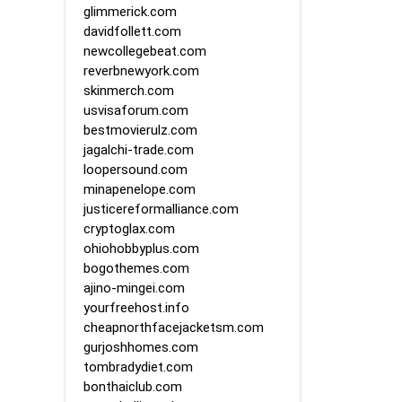
glimmerick.com
davidfollett.com
newcollegebeat.com
reverbnewyork.com
skinmerch.com
usvisaforum.com
bestmovierulz.com
jagalchi-trade.com
loopersound.com
minapenelope.com
justicereformalliance.com
cryptoglax.com
ohiohobbyplus.com
bogothemes.com
ajino-mingei.com
yourfreehost.info
cheapnorthfacejacketsm.com
gurjoshhomes.com
tombradydiet.com
bonthaiclub.com