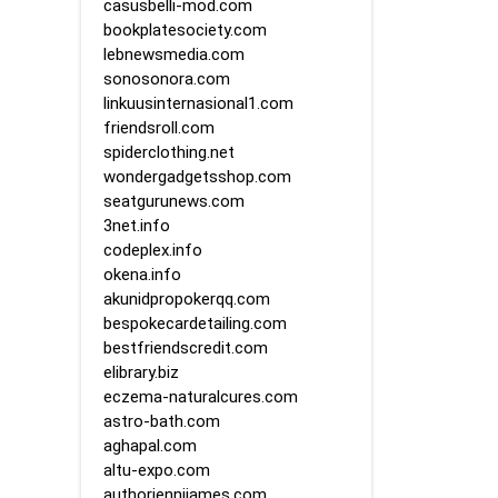
casusbelli-mod.com
bookplatesociety.com
lebnewsmedia.com
sonosonora.com
linkuusinternasional1.com
friendsroll.com
spiderclothing.net
wondergadgetsshop.com
seatgurunews.com
3net.info
codeplex.info
okena.info
akunidpropokerqq.com
bespokecardetailing.com
bestfriendscredit.com
elibrary.biz
eczema-naturalcures.com
astro-bath.com
aghapal.com
altu-expo.com
authorjennijames.com