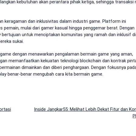
hilangkan kebutuhan akan perantara pihak ketiga, sehingga transaksi
keragaman dan inklusivitas dalam industri game. Platform ini
 pemain, mulai dari gamer kasual hingga penggemar berat. Dengan
 bertujuan untuk menciptakan komunitas yang ramah dan inklusif d
reka sukai.
tri game dengan menawarkan pengalaman bermain game yang aman,
gan memanfaatkan kekuatan teknologi blockchain dan kontrak pinta
permainan dimainkan dan diberi penghargaan. Dengan fokusnya pad
asplay benar-benar mengubah cara kita bermain game.
ortasi
Inside Jangkar55: Melihat Lebih Dekat Fitur dan K
P