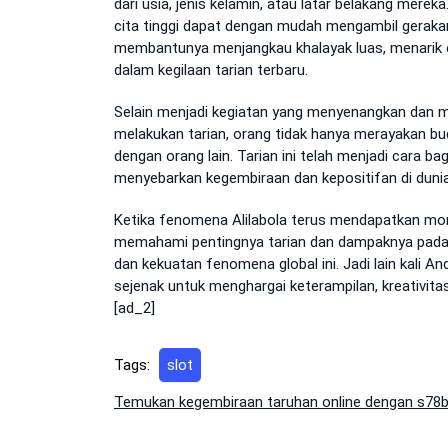
dari usia, jenis kelamin, atau latar belakang merek
cita tinggi dapat dengan mudah mengambil gerakan
membantunya menjangkau khalayak luas, menarik or
dalam kegilaan tarian terbaru.
Selain menjadi kegiatan yang menyenangkan dan mena
melakukan tarian, orang tidak hanya merayakan b
dengan orang lain. Tarian ini telah menjadi cara 
menyebarkan kegembiraan dan kepositifan di duni
Ketika fenomena Alilabola terus mendapatkan mo
memahami pentingnya tarian dan dampaknya pada k
dan kekuatan fenomena global ini. Jadi lain kali A
sejenak untuk menghargai keterampilan, kreativit
[ad_2]
Tags:
slot
Post
Temukan kegembiraan taruhan online dengan s78
navigation