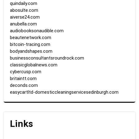
quindaily.com
abosulte.com
aiverse24.com
anubella.com
audiobooksonaudible.com
beautenetwork.com
bitcoin-tracing.com
bodyandshapes.com
businessconsultantsroundrock.com
classicglobalnews.com
cybercusp.com
britaintt.com
deconds.com
easycartltd-domesticcleaningservicesedinburgh.com
Links