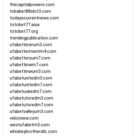
thecapitalpowers.com
tobabet88slot3.com
todayscurrentnews.com
totobet77.asia
totobet77.org
trendingpublication.com
ufabettererum3.com
ufabettermentm4.com
ufabettersum7.com
ufabettinwm7.com
ufabettinwum3.com
ufabetunitedm3.com
ufabetunitedm7.com
ufabetuskedm7.com
ufabetutoredm3.com
ufabetutoredm7.com
ufabetvalleyum3.com
veloxview.com
westufabetm3.com
whiskeybrothersllc.com