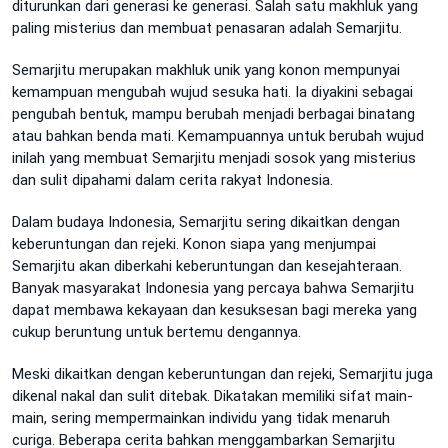
diturunkan dari generasi ke generasi. Salah satu makhluk yang
paling misterius dan membuat penasaran adalah Semarjitu.
Semarjitu merupakan makhluk unik yang konon mempunyai
kemampuan mengubah wujud sesuka hati. Ia diyakini sebagai
pengubah bentuk, mampu berubah menjadi berbagai binatang
atau bahkan benda mati. Kemampuannya untuk berubah wujud
inilah yang membuat Semarjitu menjadi sosok yang misterius
dan sulit dipahami dalam cerita rakyat Indonesia.
Dalam budaya Indonesia, Semarjitu sering dikaitkan dengan
keberuntungan dan rejeki. Konon siapa yang menjumpai
Semarjitu akan diberkahi keberuntungan dan kesejahteraan.
Banyak masyarakat Indonesia yang percaya bahwa Semarjitu
dapat membawa kekayaan dan kesuksesan bagi mereka yang
cukup beruntung untuk bertemu dengannya.
Meski dikaitkan dengan keberuntungan dan rejeki, Semarjitu juga
dikenal nakal dan sulit ditebak. Dikatakan memiliki sifat main-
main, sering mempermainkan individu yang tidak menaruh
curiga. Beberapa cerita bahkan menggambarkan Semarjitu