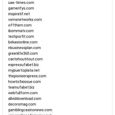
uae-times.com
gamerifys.com
inspiratif.net
vsmsnetworks.com
offthem.com
ibommatv.com
techporfit.com
bekasionline.com
nbusinessplan.com
greenlife360.com
cantshoutitout.com
expressufabet.biz
mypuertoplata.net
thepioneerxpress.com
howtofixissue.com
teamufabet.biz
webfullform.com
allviddownload.com
decorsmag.com
gamblingcasinonews.com