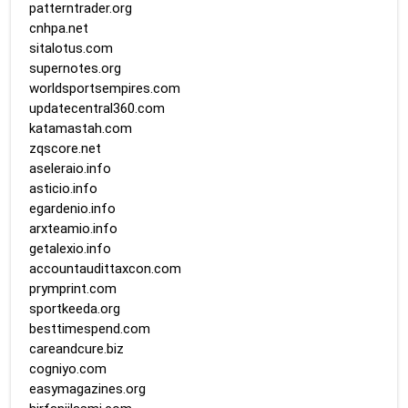
patterntrader.org
cnhpa.net
sitalotus.com
supernotes.org
worldsportsempires.com
updatecentral360.com
katamastah.com
zqscore.net
aseleraio.info
asticio.info
egardenio.info
arxteamio.info
getalexio.info
accountaudittaxcon.com
prymprint.com
sportkeeda.org
besttimespend.com
careandcure.biz
cogniyo.com
easymagazines.org