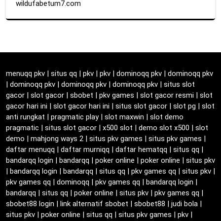
wildufabetum7.com
menuqq pkv
|
situs qq
|
pkv
|
pkv
|
dominoqq pkv
|
dominoqq pkv
|
dominoqq pkv
|
dominoqq pkv
|
dominoqq pkv
|
situs slot
gacor
|
slot gacor
|
sbobet
|
pkv games
|
slot gacor resmi
|
slot
gacor hari ini
|
slot gacor hari ini
|
situs slot gacor
|
slot pg
|
slot
anti rungkat
|
pragmatic play
|
slot maxwin
|
slot demo
pragmatic
|
situs slot gacor
|
x500 slot
|
demo slot x500
|
slot
demo
|
mahjong ways 2
|
situs pkv games
|
situs pkv games
|
daftar menuqq
|
daftar murniqq
|
daftar hematqq
|
situs qq
|
bandarqq login
|
bandarqq
|
poker online
|
poker online
|
situs pkv
|
bandarqq login
|
bandarqq
|
situs qq
|
pkv games qq
|
situs pkv
|
pkv games qq
|
dominoqq
|
pkv games qq
|
bandarqq login
|
bandarqq
|
situs qq
|
poker online
|
situs pkv
|
pkv games qq
|
sbobet88 login
|
link alternatif sbobet
|
sbobet88
|
judi bola
|
situs pkv
|
poker online
|
situs qq
|
situs pkv games
|
pkv
|