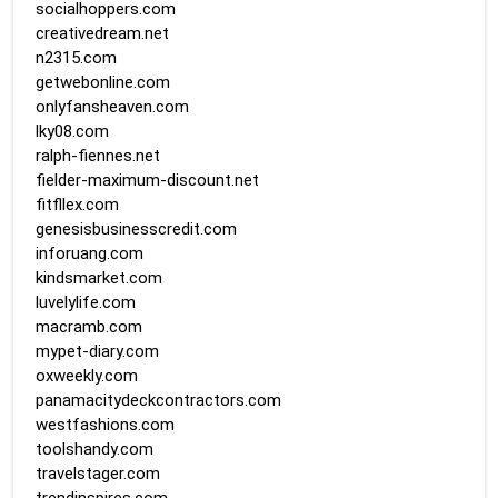
socialhoppers.com
creativedream.net
n2315.com
getwebonline.com
onlyfansheaven.com
lky08.com
ralph-fiennes.net
fielder-maximum-discount.net
fitfllex.com
genesisbusinesscredit.com
inforuang.com
kindsmarket.com
luvelylife.com
macramb.com
mypet-diary.com
oxweekly.com
panamacitydeckcontractors.com
westfashions.com
toolshandy.com
travelstager.com