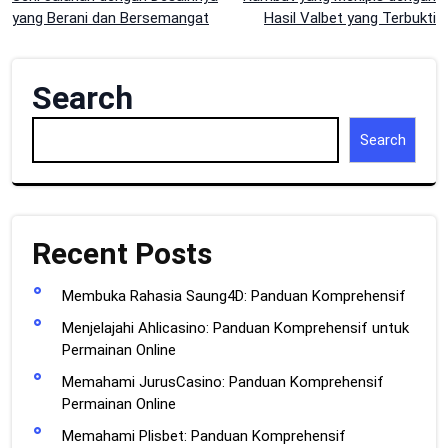
navigation
yang Berani dan Bersemangat
Hasil Valbet yang Terbukti
Search
Search
Recent Posts
Membuka Rahasia Saung4D: Panduan Komprehensif
Menjelajahi Ahlicasino: Panduan Komprehensif untuk
Permainan Online
Memahami JurusCasino: Panduan Komprehensif
Permainan Online
Memahami Plisbet: Panduan Komprehensif