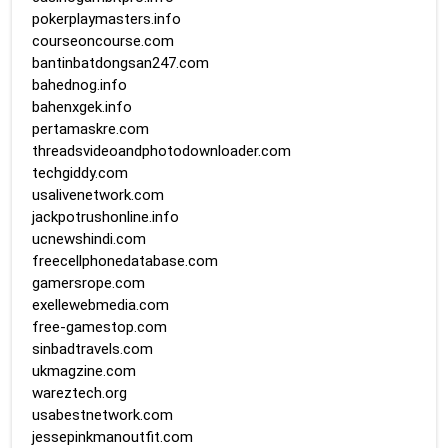
pokerplaymasters.info
courseoncourse.com
bantinbatdongsan247.com
bahednog.info
bahenxgek.info
pertamaskre.com
threadsvideoandphotodownloader.com
techgiddy.com
usalivenetwork.com
jackpotrushonline.info
ucnewshindi.com
freecellphonedatabase.com
gamersrope.com
exellewebmedia.com
free-gamestop.com
sinbadtravels.com
ukmagzine.com
wareztech.org
usabestnetwork.com
jessepinkmanoutfit.com