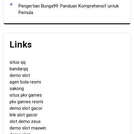
Pengertian Bunga99: Panduan Komprehensif untuk
Pemula
Links
situs qq
bandarqq
demo slot
agen bola resmi
sakong
situs pkv games
pkv games resmi
demo slot gacor
link slot gacor
slot demo zeus
demo slot maxwin