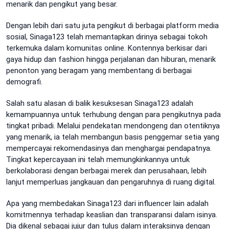
menarik dan pengikut yang besar.
Dengan lebih dari satu juta pengikut di berbagai platform media
sosial, Sinaga123 telah memantapkan dirinya sebagai tokoh
terkemuka dalam komunitas online. Kontennya berkisar dari
gaya hidup dan fashion hingga perjalanan dan hiburan, menarik
penonton yang beragam yang membentang di berbagai
demografi.
Salah satu alasan di balik kesuksesan Sinaga123 adalah
kemampuannya untuk terhubung dengan para pengikutnya pada
tingkat pribadi. Melalui pendekatan mendongeng dan otentiknya
yang menarik, ia telah membangun basis penggemar setia yang
mempercayai rekomendasinya dan menghargai pendapatnya.
Tingkat kepercayaan ini telah memungkinkannya untuk
berkolaborasi dengan berbagai merek dan perusahaan, lebih
lanjut memperluas jangkauan dan pengaruhnya di ruang digital.
Apa yang membedakan Sinaga123 dari influencer lain adalah
komitmennya terhadap keaslian dan transparansi dalam isinya.
Dia dikenal sebagai jujur ​​dan tulus dalam interaksinya dengan