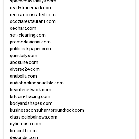
spacecoastdailys.com
readytrademark.com
renovationsrated.com
scoziarestaurant.com
seohart.com
set-cleaning.com
promodesignai.com
publicistspaper.com
quindaily.com
abosulte.com
aiverse24.com
anubella.com
audiobooksonaudible.com
beautenetwork.com
bitcoin-tracing.com
bodyandshapes.com
businessconsultantsroundrock.com
classicglobalnews.com
cybercusp.com
britaintt.com
deconds.com