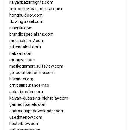
kalyanbazarnights.com
top-online-casino-usa.com
honghuidoor.com
flowingtravel.com
nineniki.com
brandiospecialists.com
medicalcare7.com
adtennaball.com
nabzah.com
mongive.com
matkagameresultsview.com
getsolutionsonline.com
hispinner.org
criticalinsurance.info
nokariposter.com
kalyan-guessing-nightplay.com
gameofpanels.com
androidappsdownloader.com
usetimenow.com
healthblow.com