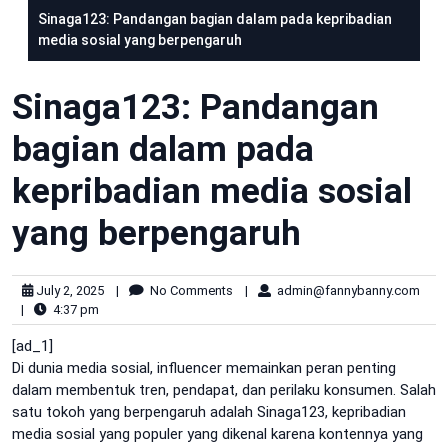
Sinaga123: Pandangan bagian dalam pada kepribadian
media sosial yang berpengaruh
Sinaga123: Pandangan
bagian dalam pada
kepribadian media sosial
yang berpengaruh
July 2, 2025
|
No Comments
|
admin@fannybanny.com
|
4:37 pm
[ad_1]
Di dunia media sosial, influencer memainkan peran penting
dalam membentuk tren, pendapat, dan perilaku konsumen. Salah
satu tokoh yang berpengaruh adalah Sinaga123, kepribadian
media sosial yang populer yang dikenal karena kontennya yang