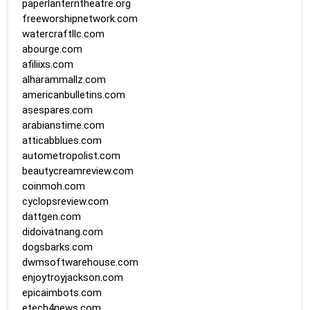
paperlanterntheatre.org
freeworshipnetwork.com
watercraftllc.com
abourge.com
afiliixs.com
alharammallz.com
americanbulletins.com
asespares.com
arabianstime.com
atticabblues.com
autometropolist.com
beautycreamreview.com
coinmoh.com
cyclopsreview.com
dattgen.com
didoivatnang.com
dogsbarks.com
dwmsoftwarehouse.com
enjoytroyjackson.com
epicaimbots.com
etech4news.com