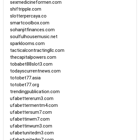
sexmedicineformen.com
shiftripple.com
slotterpercaya.co
smartcoolbox.com
sohanjitfinances.com
soulfulhousemusic.net
sparklooms.com
tacticalcontractingllc.com
thecapitalpowers.com
tobabet88slot3.com
todayscurrentnews.com
totobet77.asia
totobet77.org
trendingpublication.com
ufabettererum3.com
ufabettermentm4.com
ufabettersum7.com
ufabettinwm7.com
ufabettinwum3.com
ufabetunitedm3.com
ufabetunitedm7.com