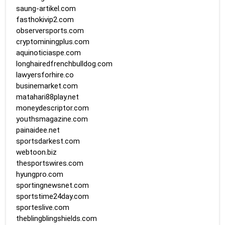
saung-artikel.com
fasthokivip2.com
observersports.com
cryptominingplus.com
aquinoticiaspe.com
longhairedfrenchbulldog.com
lawyersforhire.co
businemarket.com
matahari88play.net
moneydescriptor.com
youthsmagazine.com
painaidee.net
sportsdarkest.com
webtoon.biz
thesportswires.com
hyungpro.com
sportingnewsnet.com
sportstime24day.com
sporteslive.com
theblingblingshields.com