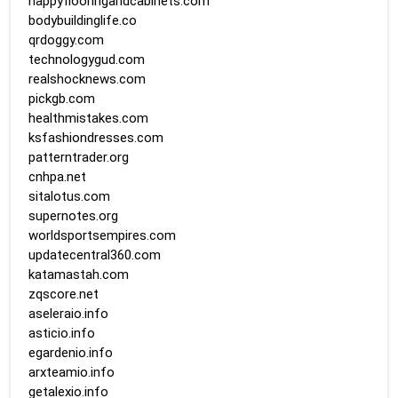
happyflooringandcabinets.com
bodybuildinglife.co
qrdoggy.com
technologygud.com
realshocknews.com
pickgb.com
healthmistakes.com
ksfashiondresses.com
patterntrader.org
cnhpa.net
sitalotus.com
supernotes.org
worldsportsempires.com
updatecentral360.com
katamastah.com
zqscore.net
aseleraio.info
asticio.info
egardenio.info
arxteamio.info
getalexio.info