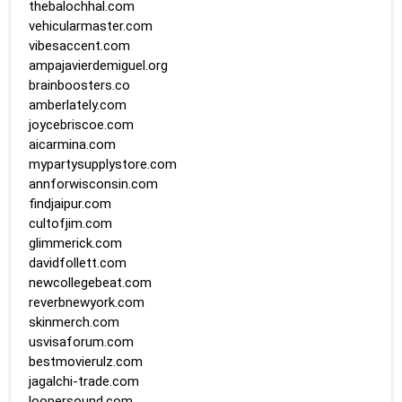
thebalochhal.com
vehicularmaster.com
vibesaccent.com
ampajavierdemiguel.org
brainboosters.co
amberlately.com
joycebriscoe.com
aicarmina.com
mypartysupplystore.com
annforwisconsin.com
findjaipur.com
cultofjim.com
glimmerick.com
davidfollett.com
newcollegebeat.com
reverbnewyork.com
skinmerch.com
usvisaforum.com
bestmovierulz.com
jagalchi-trade.com
loopersound.com