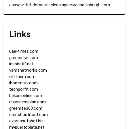
easycartltd-domesticcleaningservicesedinburgh.com
Links
uae-times.com
gamerifys.com
inspiratif.net
vsmsnetworks.com
offthem.com
ibommatv.com
techporfit.com
bekasionline.com
nbusinessplan.com
greenlife360.com
cantshoutitout.com
expressufabet.biz
mypuertoplata.net