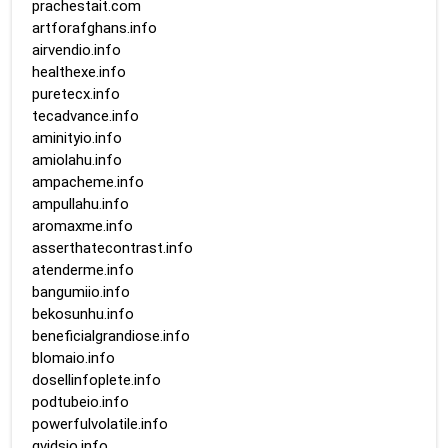
prachestait.com
artforafghans.info
airvendio.info
healthexe.info
puretecx.info
tecadvance.info
aminityio.info
amiolahu.info
ampacheme.info
ampullahu.info
aromaxme.info
asserthatecontrast.info
atenderme.info
bangumiio.info
bekosunhu.info
beneficialgrandiose.info
blomaio.info
dosellinfoplete.info
podtubeio.info
powerfulvolatile.info
qvidsio.info