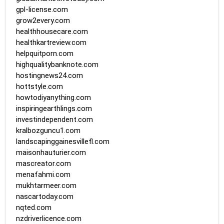
gpl-license.com
grow2every.com
healthhousecare.com
healthkartreview.com
helpquitporn.com
highqualitybanknote.com
hostingnews24.com
hottstyle.com
howtodiyanything.com
inspiringearthlings.com
investindependent.com
kralbozguncu1.com
landscapinggainesvillefl.com
maisonhauturier.com
mascreator.com
menafahmi.com
mukhtarmeer.com
nascartoday.com
nqted.com
nzdriverlicence.com