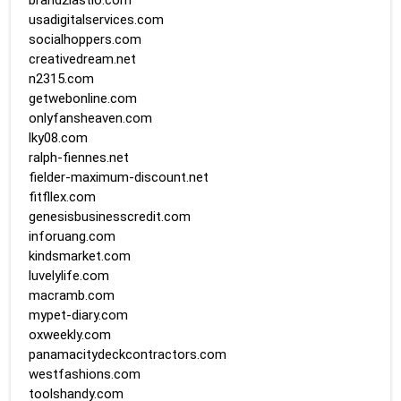
brand2lastio.com
usadigitalservices.com
socialhoppers.com
creativedream.net
n2315.com
getwebonline.com
onlyfansheaven.com
lky08.com
ralph-fiennes.net
fielder-maximum-discount.net
fitfllex.com
genesisbusinesscredit.com
inforuang.com
kindsmarket.com
luvelylife.com
macramb.com
mypet-diary.com
oxweekly.com
panamacitydeckcontractors.com
westfashions.com
toolshandy.com