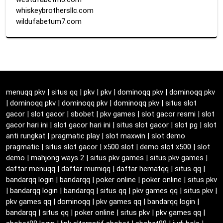
whiskeybrothersllc.com
wildufabetum7.com
menuqq pkv
|
situs qq
|
pkv
|
pkv
|
dominoqq pkv
|
dominoqq pkv
|
dominoqq pkv
|
dominoqq pkv
|
dominoqq pkv
|
situs slot
gacor
|
slot gacor
|
sbobet
|
pkv games
|
slot gacor resmi
|
slot
gacor hari ini
|
slot gacor hari ini
|
situs slot gacor
|
slot pg
|
slot
anti rungkat
|
pragmatic play
|
slot maxwin
|
slot demo
pragmatic
|
situs slot gacor
|
x500 slot
|
demo slot x500
|
slot
demo
|
mahjong ways 2
|
situs pkv games
|
situs pkv games
|
daftar menuqq
|
daftar murniqq
|
daftar hematqq
|
situs qq
|
bandarqq login
|
bandarqq
|
poker online
|
poker online
|
situs pkv
|
bandarqq login
|
bandarqq
|
situs qq
|
pkv games qq
|
situs pkv
|
pkv games qq
|
dominoqq
|
pkv games qq
|
bandarqq login
|
bandarqq
|
situs qq
|
poker online
|
situs pkv
|
pkv games qq
|