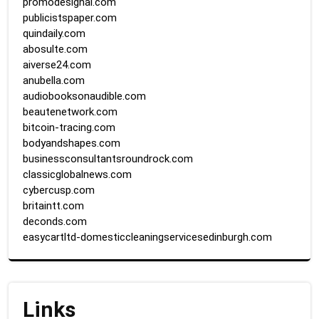
promodesignai.com
publicistspaper.com
quindaily.com
abosulte.com
aiverse24.com
anubella.com
audiobooksonaudible.com
beautenetwork.com
bitcoin-tracing.com
bodyandshapes.com
businessconsultantsroundrock.com
classicglobalnews.com
cybercusp.com
britaintt.com
deconds.com
easycartltd-domesticcleaningservicesedinburgh.com
Links