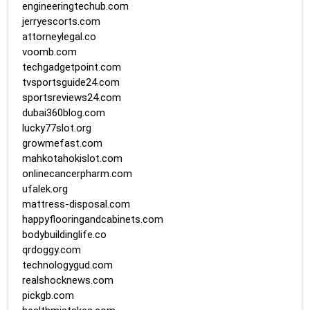
engineeringtechub.com
jerryescorts.com
attorneylegal.co
voomb.com
techgadgetpoint.com
tvsportsguide24.com
sportsreviews24.com
dubai360blog.com
lucky77slot.org
growmefast.com
mahkotahokislot.com
onlinecancerpharm.com
ufalek.org
mattress-disposal.com
happyflooringandcabinets.com
bodybuildinglife.co
qrdoggy.com
technologygud.com
realshocknews.com
pickgb.com