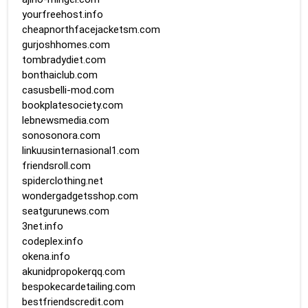
yourfreehost.info
cheapnorthfacejacketsm.com
gurjoshhomes.com
tombradydiet.com
bonthaiclub.com
casusbelli-mod.com
bookplatesociety.com
lebnewsmedia.com
sonosonora.com
linkuusinternasional1.com
friendsroll.com
spiderclothing.net
wondergadgetsshop.com
seatgurunews.com
3net.info
codeplex.info
okena.info
akunidpropokerqq.com
bespokecardetailing.com
bestfriendscredit.com