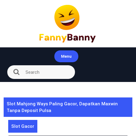
Skip
to
content
Menu
Slot Mahjong Ways Paling Gacor, Dapatkan Maxwin
Tanpa Deposit Pulsa
Slot Gacor