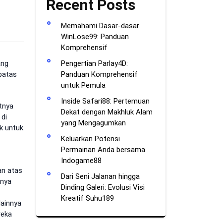
Recent Posts
Memahami Dasar-dasar
WinLose99: Panduan
Komprehensif
ang
Pengertian Parlay4D:
batas
Panduan Komprehensif
untuk Pemula
Inside Safari88: Pertemuan
tnya
Dekat dengan Makhluk Alam
 di
yang Mengagumkan
ik untuk
Keluarkan Potensi
Permainan Anda bersama
Indogame88
an atas
Dari Seni Jalanan hingga
nnya
Dinding Galeri: Evolusi Visi
Kreatif Suhu189
lainnya
reka