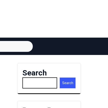
Search
Search