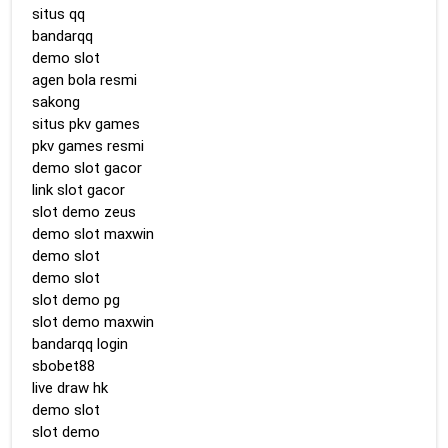
situs qq
bandarqq
demo slot
agen bola resmi
sakong
situs pkv games
pkv games resmi
demo slot gacor
link slot gacor
slot demo zeus
demo slot maxwin
demo slot
demo slot
slot demo pg
slot demo maxwin
bandarqq login
sbobet88
live draw hk
demo slot
slot demo