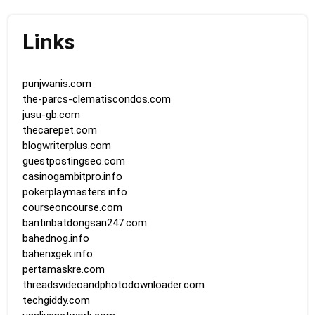
Links
punjwanis.com
the-parcs-clematiscondos.com
jusu-gb.com
thecarepet.com
blogwriterplus.com
guestpostingseo.com
casinogambitpro.info
pokerplaymasters.info
courseoncourse.com
bantinbatdongsan247.com
bahednog.info
bahenxgek.info
pertamaskre.com
threadsvideoandphotodownloader.com
techgiddy.com