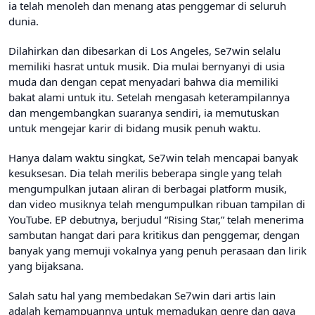
ia telah menoleh dan menang atas penggemar di seluruh
dunia.
Dilahirkan dan dibesarkan di Los Angeles, Se7win selalu
memiliki hasrat untuk musik. Dia mulai bernyanyi di usia
muda dan dengan cepat menyadari bahwa dia memiliki
bakat alami untuk itu. Setelah mengasah keterampilannya
dan mengembangkan suaranya sendiri, ia memutuskan
untuk mengejar karir di bidang musik penuh waktu.
Hanya dalam waktu singkat, Se7win telah mencapai banyak
kesuksesan. Dia telah merilis beberapa single yang telah
mengumpulkan jutaan aliran di berbagai platform musik,
dan video musiknya telah mengumpulkan ribuan tampilan di
YouTube. EP debutnya, berjudul “Rising Star,” telah menerima
sambutan hangat dari para kritikus dan penggemar, dengan
banyak yang memuji vokalnya yang penuh perasaan dan lirik
yang bijaksana.
Salah satu hal yang membedakan Se7win dari artis lain
adalah kemampuannya untuk memadukan genre dan gaya