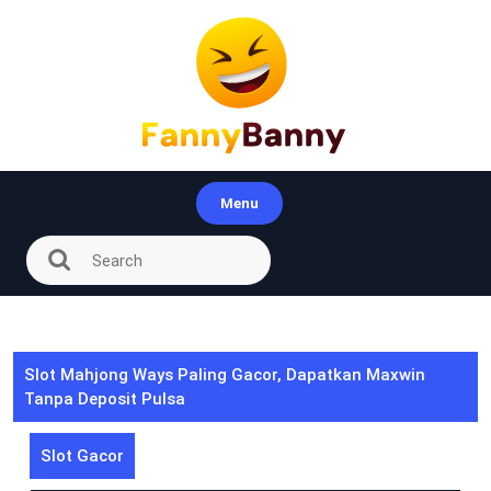
Skip
to
content
Menu
Slot Mahjong Ways Paling Gacor, Dapatkan Maxwin
Tanpa Deposit Pulsa
Slot Gacor