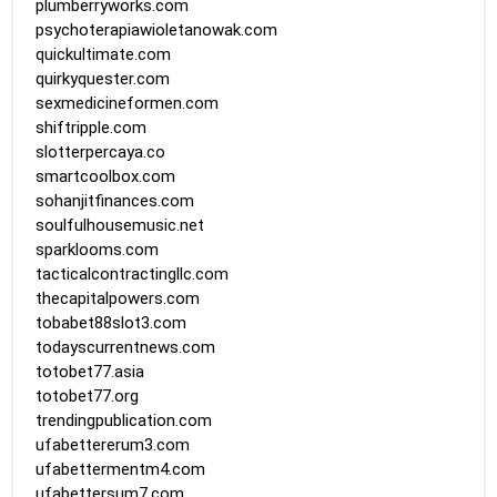
plumberryworks.com
psychoterapiawioletanowak.com
quickultimate.com
quirkyquester.com
sexmedicineformen.com
shiftripple.com
slotterpercaya.co
smartcoolbox.com
sohanjitfinances.com
soulfulhousemusic.net
sparklooms.com
tacticalcontractingllc.com
thecapitalpowers.com
tobabet88slot3.com
todayscurrentnews.com
totobet77.asia
totobet77.org
trendingpublication.com
ufabettererum3.com
ufabettermentm4.com
ufabettersum7.com