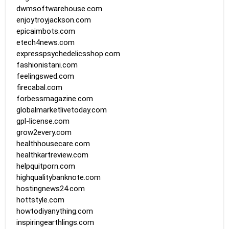
dwmsoftwarehouse.com
enjoytroyjackson.com
epicaimbots.com
etech4news.com
expresspsychedelicsshop.com
fashionistani.com
feelingswed.com
firecabal.com
forbessmagazine.com
globalmarketlivetoday.com
gpl-license.com
grow2every.com
healthhousecare.com
healthkartreview.com
helpquitporn.com
highqualitybanknote.com
hostingnews24.com
hottstyle.com
howtodiyanything.com
inspiringearthlings.com