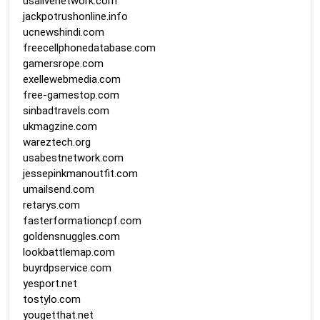
usalivenetwork.com
jackpotrushonline.info
ucnewshindi.com
freecellphonedatabase.com
gamersrope.com
exellewebmedia.com
free-gamestop.com
sinbadtravels.com
ukmagzine.com
wareztech.org
usabestnetwork.com
jessepinkmanoutfit.com
umailsend.com
retarys.com
fasterformationcpf.com
goldensnuggles.com
lookbattlemap.com
buyrdpservice.com
yesport.net
tostylo.com
yougetthat.net