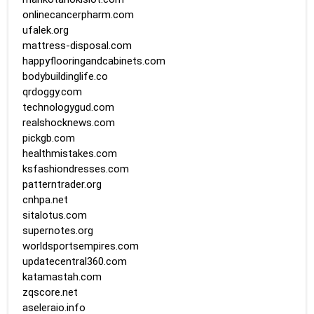
onlinecancerpharm.com
ufalek.org
mattress-disposal.com
happyflooringandcabinets.com
bodybuildinglife.co
qrdoggy.com
technologygud.com
realshocknews.com
pickgb.com
healthmistakes.com
ksfashiondresses.com
patterntrader.org
cnhpa.net
sitalotus.com
supernotes.org
worldsportsempires.com
updatecentral360.com
katamastah.com
zqscore.net
aseleraio.info