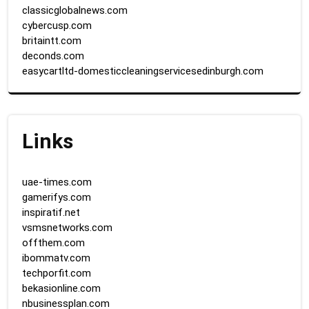
classicglobalnews.com
cybercusp.com
britaintt.com
deconds.com
easycartltd-domesticcleaningservicesedinburgh.com
Links
uae-times.com
gamerifys.com
inspiratif.net
vsmsnetworks.com
offthem.com
ibommatv.com
techporfit.com
bekasionline.com
nbusinessplan.com