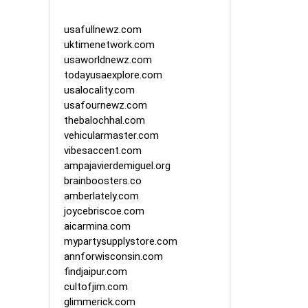
usafullnewz.com
uktimenetwork.com
usaworldnewz.com
todayusaexplore.com
usalocality.com
usafournewz.com
thebalochhal.com
vehicularmaster.com
vibesaccent.com
ampajavierdemiguel.org
brainboosters.co
amberlately.com
joycebriscoe.com
aicarmina.com
mypartysupplystore.com
annforwisconsin.com
findjaipur.com
cultofjim.com
glimmerick.com