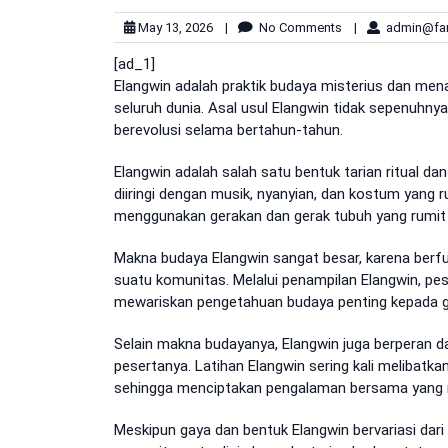
May 13, 2026
|
No Comments
|
admin@fa
[ad_1]
Elangwin adalah praktik budaya misterius dan menar
seluruh dunia. Asal usul Elangwin tidak sepenuhnya
berevolusi selama bertahun-tahun.
Elangwin adalah salah satu bentuk tarian ritual dan
diiringi dengan musik, nyanyian, dan kostum yang r
menggunakan gerakan dan gerak tubuh yang rumit 
Makna budaya Elangwin sangat besar, karena berfu
suatu komunitas. Melalui penampilan Elangwin, pes
mewariskan pengetahuan budaya penting kepada 
Selain makna budayanya, Elangwin juga berperan
pesertanya. Latihan Elangwin sering kali melibatk
sehingga menciptakan pengalaman bersama yang m
Meskipun gaya dan bentuk Elangwin bervariasi dari