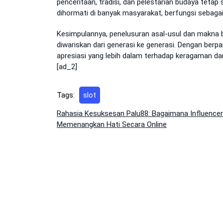
penceritaan, tradisi, dan pelestarian budaya tetap 
dihormati di banyak masyarakat, berfungsi sebaga
Kesimpulannya, penelusuran asal-usul dan makna 
diwariskan dari generasi ke generasi. Dengan berp
apresiasi yang lebih dalam terhadap keragaman da
[ad_2]
Tags:
slot
Post
Rahasia Kesuksesan Palu88: Bagaimana Influencer 
Memenangkan Hati Secara Online
navigation