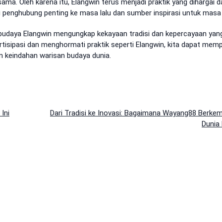
sama. Oleh karena itu, Elangwin terus menjadi praktik yang dihargai d
i penghubung penting ke masa lalu dan sumber inspirasi untuk masa
budaya Elangwin mengungkap kekayaan tradisi dan kepercayaan yang
artisipasi dan menghormati praktik seperti Elangwin, kita dapat mem
n keindahan warisan budaya dunia.
Ini
Dari Tradisi ke Inovasi: Bagaimana Wayang88 Berke
Dunia